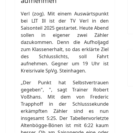
aufnehmen
Verl (zog). Mit einem Auswärtspunkt
bei LIT Ill ist der TV Verl in den
Saisonteil 2025 gestartet. Heute Abend
sollen in eigener zwei Zähler
dazukommen. Denn die Aufholjagd
zum Klassenerhalt, so das erklärte Ziel
des Schlusslichts, soll Fahrt
aufnehmen. Gegner um 19 Uhr ist
Kreisrivale SpVg. Steinhagen.
„Der Punkt hat Selbstvertrauen
gegeben", ", sagt Trainer Robert
Voßhans. Mit dem von Frederic
Trapphoff in der Schlusssekunde
erkämpften Zähler sind es nun
insgesamt 5:25. Der Tabellenvorletzte
Altenbögge-Bönen ist mit 6:22 kaum
besser. Ob am Saisonende eine oder