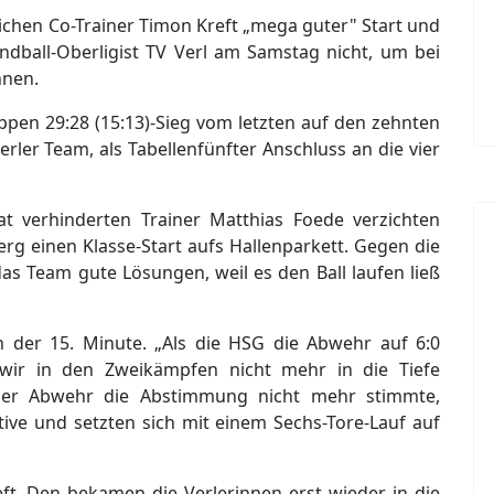
lichen Co-Trainer Timon Kreft „mega guter" Start und
ndball-Oberligist TV Verl am Samstag nicht, um bei
nnen.
en 29:28 (15:13)-Sieg vom letzten auf den zehnten
erler Team, als Tabellenfünfter Anschluss an die vier
at verhinderten Trainer Matthias Foede verzichten
g einen Klasse-Start aufs Hallenparkett. Gegen die
s Team gute Lösungen, weil es den Ball laufen ließ
n der 15. Minute. „Als die HSG die Abwehr auf 6:0
nd wir in den Zweikämpfen nicht mehr in die Tiefe
der Abwehr die Abstimmung nicht mehr stimmte,
ive und setzten sich mit einem Sechs-Tore-Lauf auf
ft. Den bekamen die Verlerinnen erst wieder in die