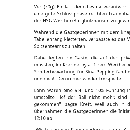
Verl (z0g). Ein laut dem diesmal verantwort
eine gute Schlussphase reichten Frauenha
der HSG Werther/Borgholzhausen zu gewi
Während die Gastgeberinnen mit dem knapp
Tabellenrang kletterten, verpasste es das V
Spitzenteams zu halten.
Dabei legten die Gäste, die auf den priv
mussten, im Kreisderby auf dem Wertherber
Sonderbewachung für Sina Pepping fand da
und die Außen immer wieder freispielte.
Lohn waren eine 9:4- und 10:5-Fuhrunq i
umstellte, lief der Ball nicht mehr, si
gekommen", sagte Kreft. Weil auch in 
übernahmen die Gastgeberinnen die Initiat
12:10 ab.
„Wir haben den Faden verloren", sagte Kre